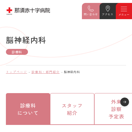
問い合わせ
アクセス
脳神経内科
診療科
トップページ
診療科・部門紹介
脳神経内科
外来
診療科
スタッフ
診察
について
紹介
予定表