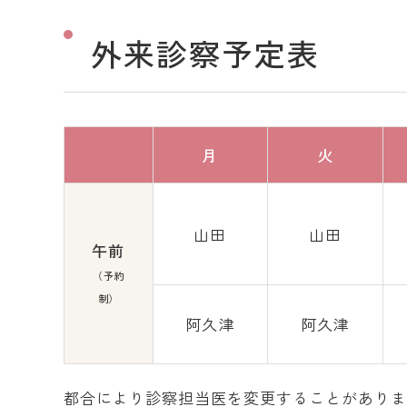
外来診察予定表
月
火
山田
山田
午前
（予約
制）
阿久津
阿久津
都合により診察担当医を変更することがあり