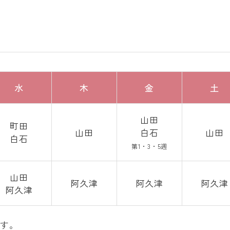
水
木
金
土
山田
町田
山田
白石
山田
白石
第1・3・5週
山田
阿久津
阿久津
阿久津
阿久津
ます。