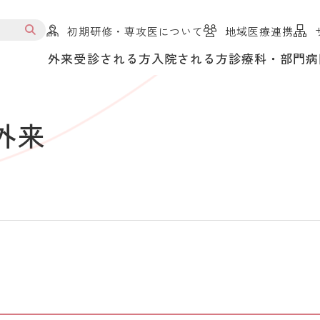
初期研修・専攻医について
地域医療連携
外来受診される方
入院される方
診療科・部門
病
外来