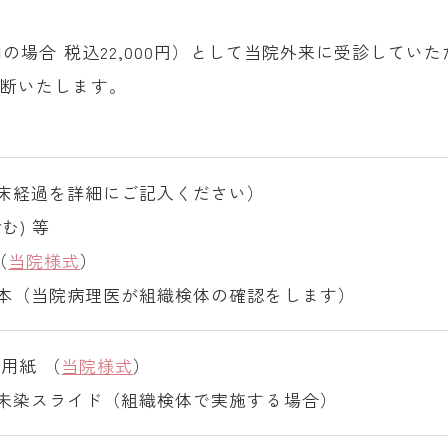
の場合 税込22,000円）として当院外来に受診していた
判断いたします。
床経過を詳細にご記入ください）
む) 等
（
当院様式
）
本（当院病理医が組織検体の確認をします）
報用紙 （
当院様式
）
未染スライド（組織検体で実施する場合）