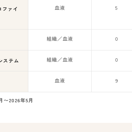
血液
5
ムプロファイ
組織／血液
0
組織／血液
0
グシステム
血液
9
〜2026年5月