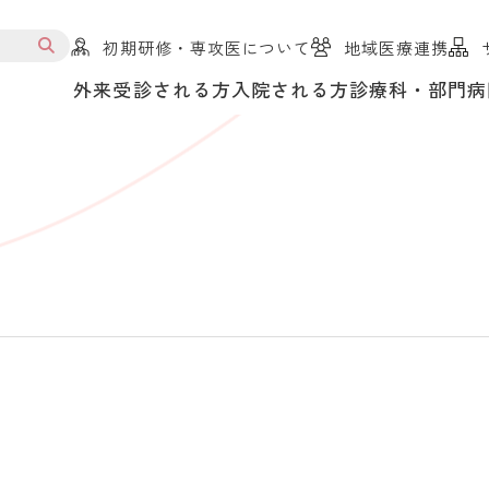
初期研修・専攻医について
地域医療連携
外来受診される方
入院される方
診療科・部門
病