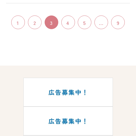
1
2
3
4
5
...
9