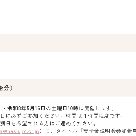
始分）
日・令和8年5月16日
の
土曜日10時
に開催します。
一日に必ずご参加ください。時間は１時間程度です。
、別日を希望される方はご連絡ください。
ika@nasu.jrc.or.jp
）に、タイトル『奨学金説明会参加希