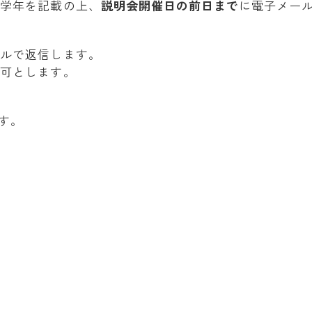
・学年を記載の上、
説明会開催日の前日まで
に電子メー
ールで返信します。
も可とします。
。
ます。