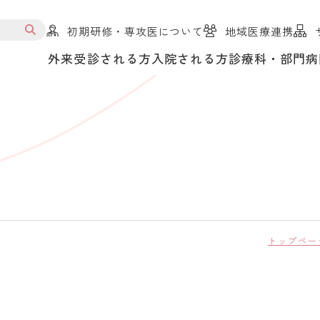
初期研修・専攻医について
地域医療連携
外来受診される方
入院される方
診療科・部門
病
トップペー