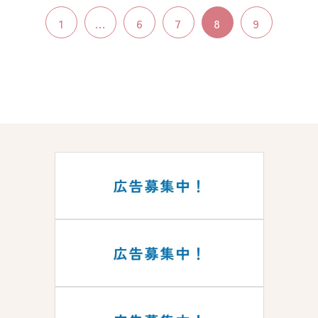
1
...
6
7
8
9