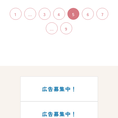
1
...
3
4
5
6
7
...
9