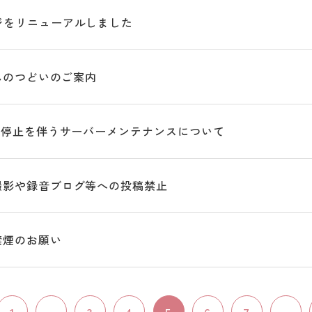
ジをリニューアルしました
がんのつどいのご案内
ー停止を伴うサーバーメンテナンスについて
撮影や録音ブログ等への投稿禁止
禁煙のお願い
1
...
3
4
5
6
7
...