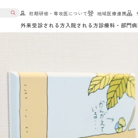
初期研修・専攻医について
地域医療連携
外来受診される方
入院される方
診療科・部門
病