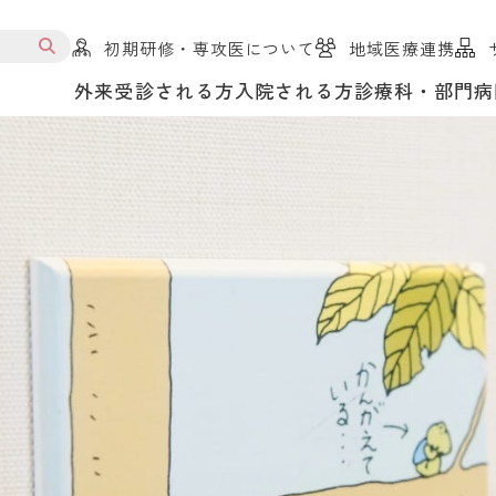
初期研修・専攻医について
地域医療連携
外来受診される方
入院される方
診療科・部門
病