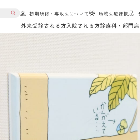
初期研修・専攻医について
地域医療連携
外来受診される方
入院される方
診療科・部門
病