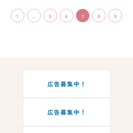
1
...
5
6
7
8
9