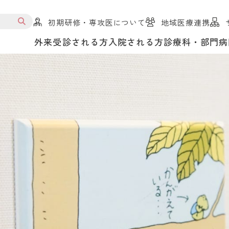
初期研修・専攻医について
地域医療連携
外来受診される方
入院される方
診療科・部門
病